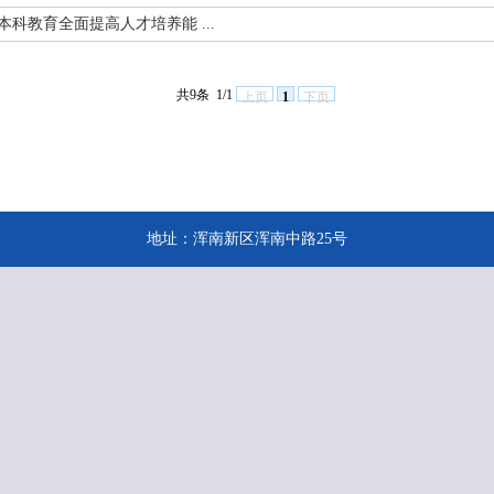
科教育全面提高人才培养能 ...
共9条
1/1
上页
1
下页
地址：浑南新区浑南中路25号