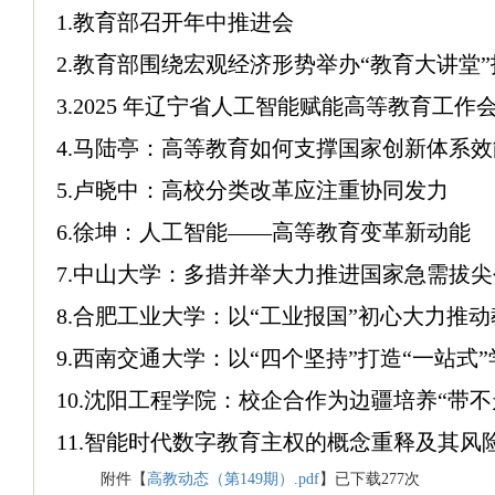
1.
教育部召开年中推进会
2.
教育部围绕宏观经济形势举办“教育大讲堂”
3.2025
年辽宁省人工智能赋能高等教育工作
4.
马陆亭：高等教育如何支撑国家创新体系效
5.
卢晓中：高校分类改革应注重协同发力
6.
徐坤：人工智能——高等教育变革新动能
7.
中山大学：多措并举大力推进国家急需拔尖
8.
合肥工业大学：以“工业报国”初心大力推
9.
西南交通大学：以“四个坚持”打造“一站式
10.
沈阳工程学院：校企合作为边疆培养“带不
11.
智能时代数字教育主权的概念重释及其风
附件【
高教动态（第149期）.pdf
】已下载
277
次